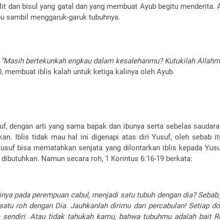
lit dan bisul yang gatal dan yang membuat Ayub begitu menderita. 
bu sambil menggaruk-garuk tubuhnya.
,
“Masih bertekunkah engkau dalam kesalehanmu? Kutukilah Allahm
membuat iblis kalah untuk ketiga kalinya oleh Ayub.
f, dengan arti yang sama bapak dan ibunya serta sebelas saudar
n. Iblis tidak mau hal ini digenapi atas diri Yusuf, oleh sebab i
Yusuf bisa mematahkan senjata yang dilontarkan iblis kepada Yusuf
dibutuhkan. Namun secara roh, 1 Korintus 6:16-19 berkata:
nya pada perempuan cabul, menjadi satu tubuh dengan dia? Sebab,
satu roh dengan Dia.
Jauhkanlah dirimu dari percabulan! Setiap dos
a sendiri. Atau tidak tahukah kamu, bahwa tubuhmu adalah bai