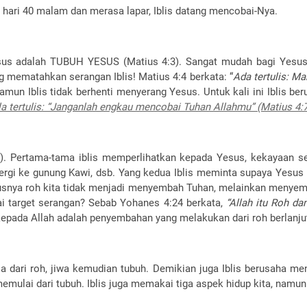
hari 40 malam dan merasa lapar, Iblis datang mencobai-Nya.
esus adalah TUBUH YESUS (Matius 4:3). Sangat mudah bagi Yesus
g mematahkan serangan Iblis! Matius 4:4 berkata: “
Ada tertulis: Ma
Namun Iblis tidak berhenti menyerang Yesus. Untuk kali ini Iblis 
a tertulis: “Janganlah engkau mencobai Tuhan Allahmu” (Matius 4:7
-9). Pertama-tama iblis memperlihatkan kepada Yesus, kekayaan
ergi ke gunung Kawi, dsb. Yang kedua Iblis meminta supaya Yesus
usnya roh kita tidak menjadi menyembah Tuhan, melainkan menyemba
i target serangan? Sebab Yohanes 4:24 berkata,
“Allah itu Roh 
pada Allah adalah penyembahan yang melakukan dari roh berlanjut
a dari roh, jiwa kemudian tubuh. Demikian juga Iblis berusaha me
emulai dari tubuh. Iblis juga memakai tiga aspek hidup kita, namun 