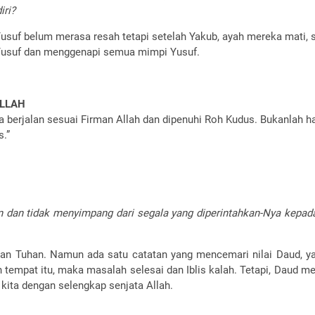
iri?
Yusuf belum merasa resah tetapi setelah Yakub, ayah mereka mati,
 Yusuf dan menggenapi semua mimpi Yusuf.
ALLAH
ita berjalan sesuai Firman Allah dan dipenuhi Roh Kudus. Bukanlah h
s.”
 dan tidak menyimpang dari segala yang diperintahkan-Nya kepada
aian Tuhan. Namun ada satu catatan yang mencemari nilai Daud, y
empat itu, maka masalah selesai dan Iblis kalah. Tetapi, Daud meng
 kita dengan selengkap senjata Allah.