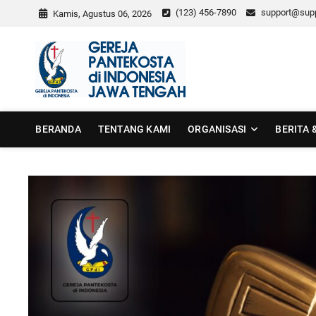
Skip
(123) 456-7890
support@sup
Kamis, Agustus 06, 2026
to
content
GPdI Jawa
GPDI JAWA TENGAH
BERANDA
TENTANG KAMI
ORGANISASI
BERITA 