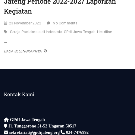
Jateng Periode 2022-2027 Laporkan
Kegiatan
23 November 2022
No Comments
Gereja Pantekosta di Indonesia
GPdI Jawa Tengah
Headline
…
100
BACA SELENGKAPNYA
HARI
KERJA,
MAJELIS
DAERAH
GPDI
JATENG
PERIODE
Kontak Kami
2022-
2027
LAPORKAN
KEGIATAN
GPdI Jawa Tengah
Jl. Tunggorono 51-52 Ungaran 50517
sekretariat@gpdijateng.org
024-7476992