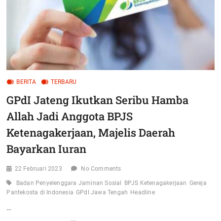
BERITA
TERBARU
GPdI Jateng Ikutkan Seribu Hamba
Allah Jadi Anggota BPJS
Ketenagakerjaan, Majelis Daerah
Bayarkan Iuran
22 Februari 2023
No Comments
Badan Penyelenggara Jaminan Sosial
BPJS Ketenagakerjaan
Gereja
Pantekosta di Indonesia
GPdI Jawa Tengah
Headline
…