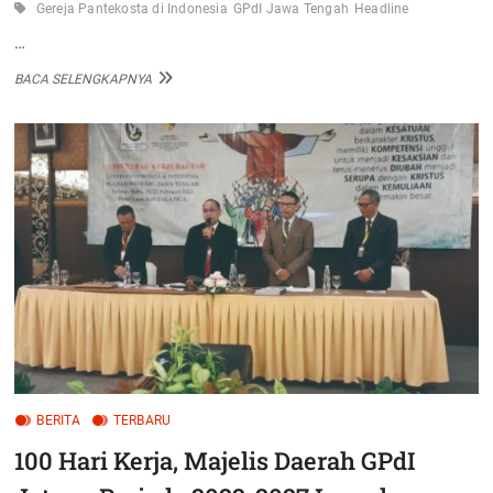
Gereja Pantekosta di Indonesia
GPdI Jawa Tengah
Headline
…
GPDI
BACA SELENGKAPNYA
JAWA
TENGAH
RESMI
LUNCURKAN
MAJALAH
GINOSKO
SUARA
PANTEKOSTA
BERITA
TERBARU
100 Hari Kerja, Majelis Daerah GPdI