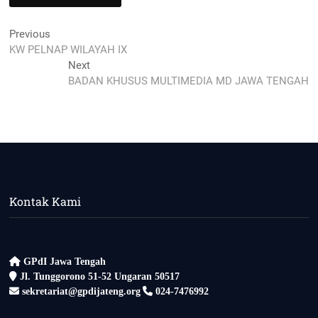
Navigasi
Previous
Previous
post:
KW PELNAP WILAYAH IX
pos
Next
Next
post:
BADAN KHUSUS MULTIMEDIA MD JAWA TENGAH
Kontak Kami
GPdI Jawa Tengah
Jl. Tunggorono 51-52 Ungaran 50517
sekretariat@gpdijateng.org
024-7476992