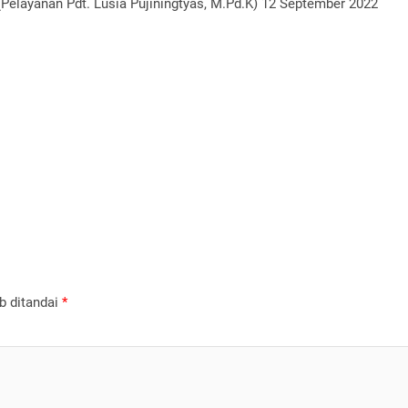
(Pelayanan Pdt. Lusia Pujiningtyas, M.Pd.K) 12 September 2022
b ditandai
*