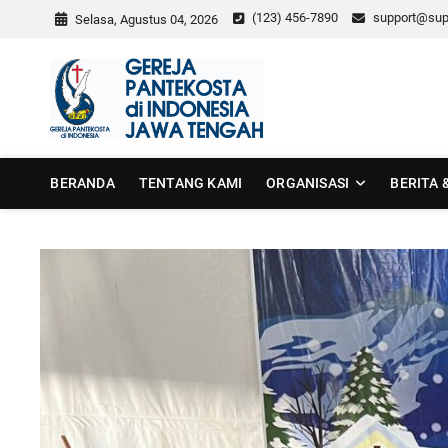
Skip
(123) 456-7890
support@sup
Selasa, Agustus 04, 2026
to
content
GPdI Jawa
GPDI JAWA TENGAH
BERANDA
TENTANG KAMI
ORGANISASI
BERITA 