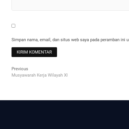
Simpan nama, email, dan situs web saya pada peramban ini u
Navigasi
Previous
Previous
post:
Musyawarah Kerja Wilayah XI
pos