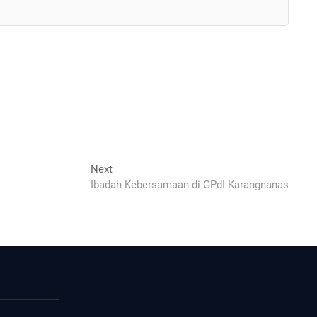
Next
Next
post:
Ibadah Kebersamaan di GPdI Karangnanas