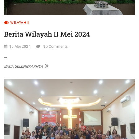
WILAYAH II
Berita Wilayah II Mei 2024
15 Mei 2024
No Comments
…
BERITA
BACA SELENGKAPNYA
WILAYAH
II
MEI
2024