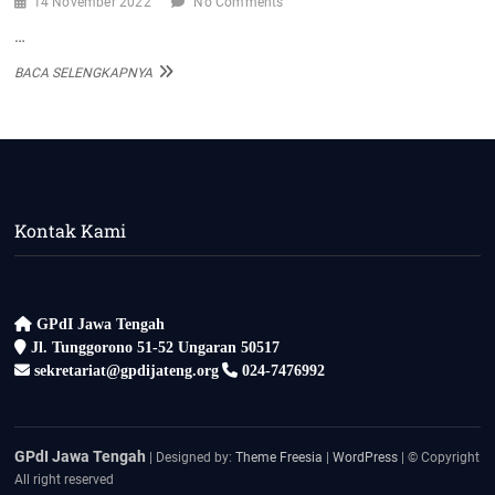
14 November 2022
No Comments
…
PERTEMUAN
BACA SELENGKAPNYA
DI
GPDI
ELIM-
BLADO
Kontak Kami
GPdI Jawa Tengah
Jl. Tunggorono 51-52 Ungaran 50517
sekretariat@gpdijateng.org
024-7476992
GPdI Jawa Tengah
| Designed by:
Theme Freesia
|
WordPress
| © Copyright
All right reserved