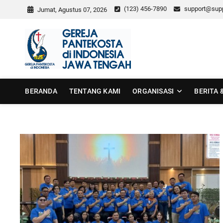
Skip
(123) 456-7890
support@sup
Jumat, Agustus 07, 2026
to
content
GPdI Jawa
GPDI JAWA TENGAH
BERANDA
TENTANG KAMI
ORGANISASI
BERITA 