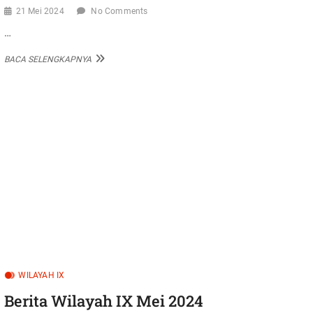
21 Mei 2024
No Comments
…
BERITA
BACA SELENGKAPNYA
WILAYAH
XII
MEI
2024
WILAYAH IX
Berita Wilayah IX Mei 2024