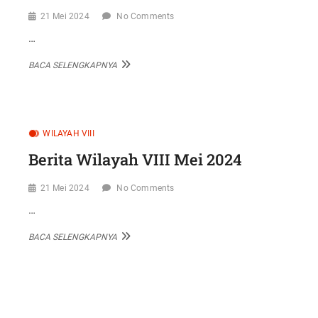
21 Mei 2024
No Comments
…
BERITA
BACA SELENGKAPNYA
WILAYAH
XI
MEI
2024
WILAYAH VIII
Berita Wilayah VIII Mei 2024
21 Mei 2024
No Comments
…
BERITA
BACA SELENGKAPNYA
WILAYAH
VIII
MEI
Paginasi
2024
pos