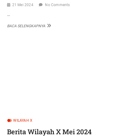
21 Mei 2024
No Comments
…
BERITA
BACA SELENGKAPNYA
WILAYAH
XIII
MEI
2024
WILAYAH X
Berita Wilayah X Mei 2024