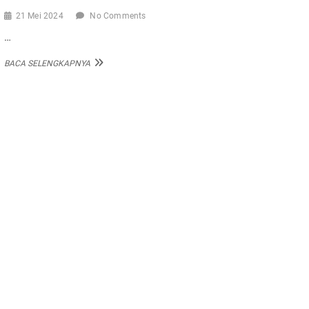
21 Mei 2024
No Comments
…
BERITA
BACA SELENGKAPNYA
WILAYAH
IX
MEI
2024