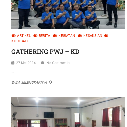
ARTIKEL
BERITA
KEGIATAN
KESAKSIAN
KHOTBAH
GATHERING PWJ – KD
27 Mei 2024
No Comments
…
GATHERING
BACA SELENGKAPNYA
PWJ
–
KD