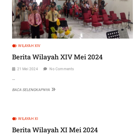
WILAYAH XIV
Berita Wilayah XIV Mei 2024
21 Mei 2024
No Comments
…
BERITA
BACA SELENGKAPNYA
WILAYAH
XIV
MEI
2024
WILAYAH XI
Berita Wilayah XI Mei 2024